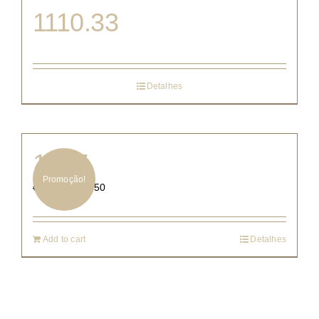
1110.33
Detalhes
1847
Promoção!
€
97.50
€
195.00
Add to cart
Detalhes