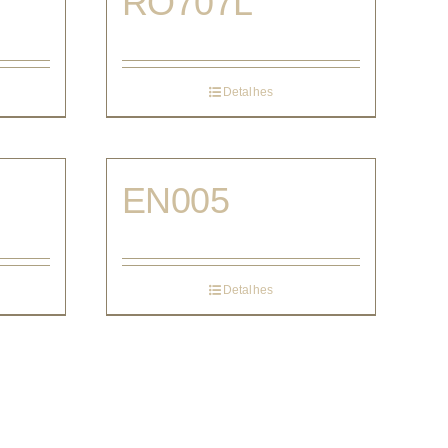
RO707L
Detalhes
EN005
Detalhes