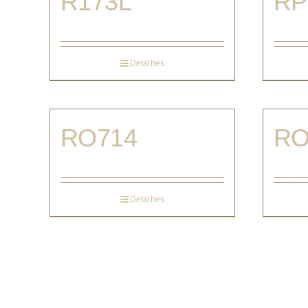
R173L
RP
Detalhes
RO714
RO
Detalhes