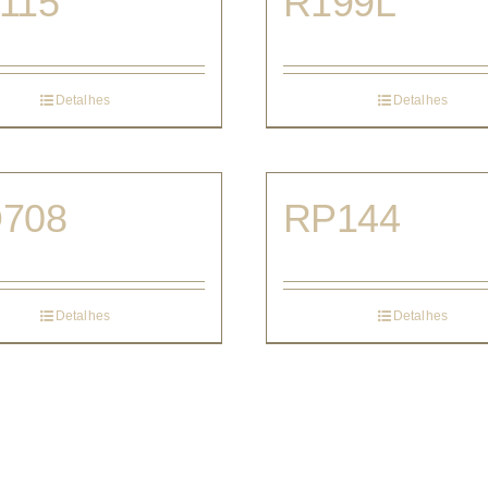
115
R199L
Detalhes
Detalhes
708
RP144
Detalhes
Detalhes