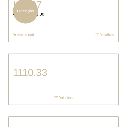
K3397
Promoção!
€
165.00
€
330.00
Add to cart
Detalhes
1110.33
Detalhes