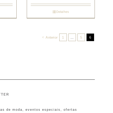
Detalhes
Anterior
1
…
5
6
TTER
ias de moda, eventos especiais, ofertas