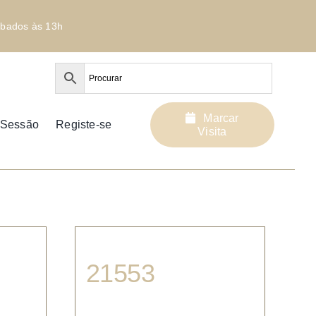
bados às 13h
Marcar
r Sessão
Registe-se
Visita
21553