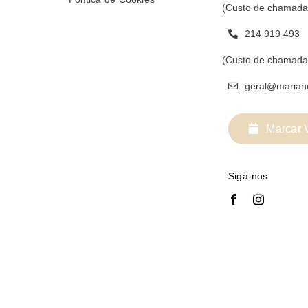
(Custo de chamada
214 919 493
(Custo de chamada 
geral@marian
Marcar V
Siga-nos