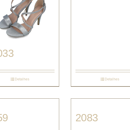
033
Detalhes
Detalhes
59
2083