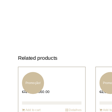
Related products
5410
Mar
Promoção!
Promo
€
360.00
€
720.00
€
1,145.
Add to cart
Detalhes
Add to