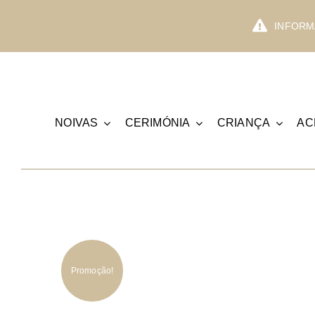
Skip
to
INFORMA
content
NOIVAS
CERIMÓNIA
CRIANÇA
AC
Promoção!