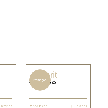
Tamarit
Promoção!
€
300.00
€
600.00
Detalhes
Add to cart
Detalhes