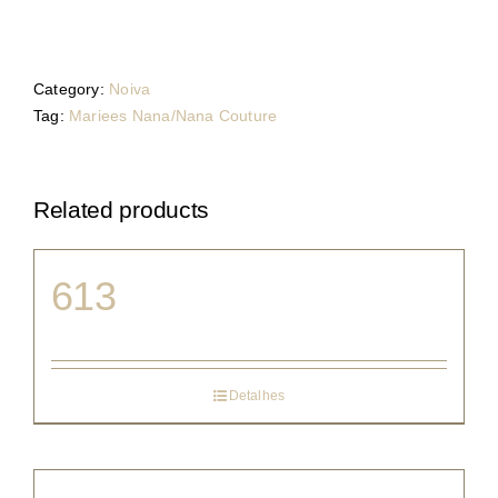
Category:
Noiva
Tag:
Mariees Nana/Nana Couture
Related products
613
Detalhes