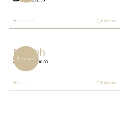
€
122.50
€
245.00
Add to cart
Detalhes
Nadieh
Promoção!
€
800.00
€
1,055.00
Add to cart
Detalhes