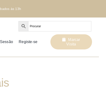
bados às 13h
Marcar
r Sessão
Registe-se
Visita
is