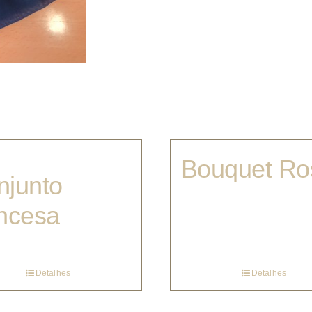
Bouquet Ro
njunto
incesa
Detalhes
Detalhes