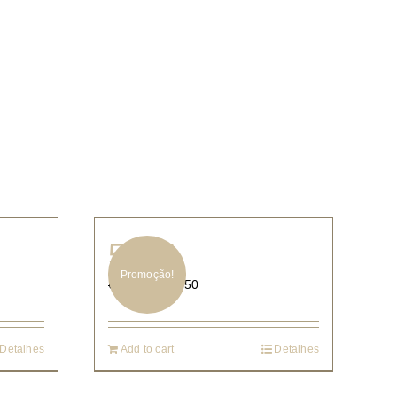
5584
Promoção!
€
77.50
€
155.00
Detalhes
Add to cart
Detalhes