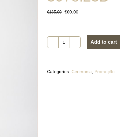
€
60.00
€
185.00
Add to cart
5078.25B
quantity
Categories:
Cerimonia
,
Promoção