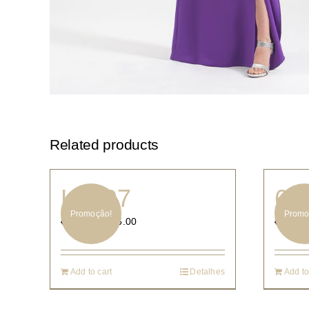
Related products
K3397
63
Promoção!
Promo
€
165.00
€
330.00
€
900.00
Add to cart
Detalhes
Add to