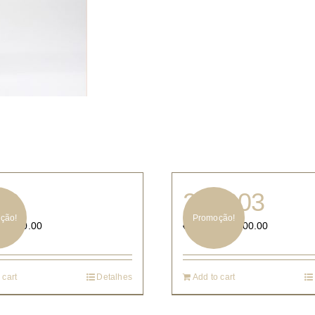
08
217203
ção!
Promoção!
€
500.00
€
700.00
€
1,320.00
 cart
Detalhes
Add to cart