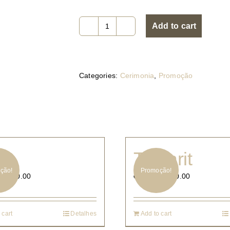
Add to cart
5043.16
quantity
Categories:
Cerimonia
,
Promoção
30
Tamarit
ção!
Promoção!
€
400.00
€
300.00
€
600.00
 cart
Detalhes
Add to cart