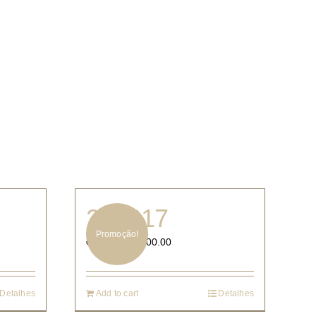
217217
Promoção!
€
900.00
€
2,000.00
Detalhes
Add to cart
Detalhes