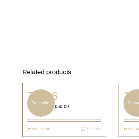
Related products
78006
25
Promoção!
Promo
€
1,050.00
€
2,090.00
€
740.00
Add to cart
Detalhes
Add to