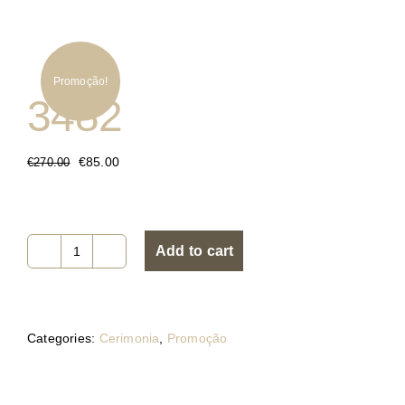
Promoção!
3482
€
85.00
€
270.00
Add to cart
3482
quantity
Categories:
Cerimonia
,
Promoção