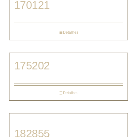
170121
Detalhes
175202
Detalhes
182855